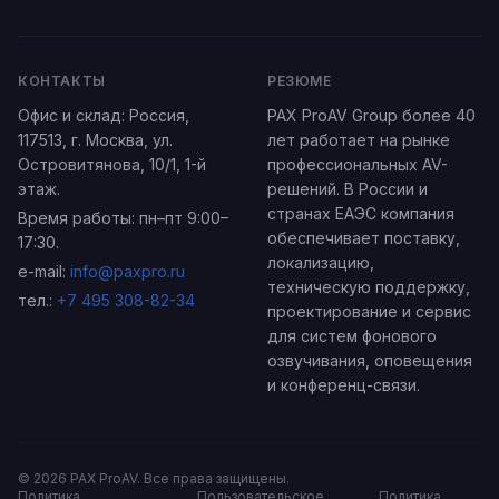
КОНТАКТЫ
РЕЗЮМЕ
Офис и склад:
Россия
,
PAX ProAV Group более 40
117513,
г. Москва
,
ул.
лет работает на рынке
Островитянова, 10/1
, 1-й
профессиональных AV-
этаж.
решений. В России и
странах ЕАЭС компания
Время работы: пн–пт 9:00–
обеспечивает поставку,
17:30.
локализацию,
e-mail:
info@paxpro.ru
техническую поддержку,
тел.:
+7 495 308-82-34
проектирование и сервис
для систем фонового
озвучивания, оповещения
и конференц-связи.
©
2026
PAX ProAV
. Все права защищены.
Политика
Пользовательское
Политика