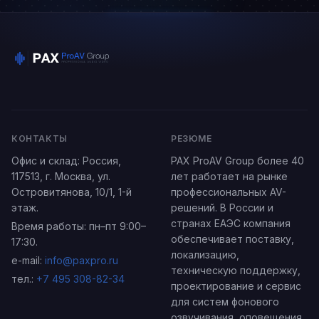
КОНТАКТЫ
РЕЗЮМЕ
Офис и склад:
Россия
,
PAX ProAV Group более 40
117513,
г. Москва
,
ул.
лет работает на рынке
Островитянова, 10/1
, 1-й
профессиональных AV-
этаж.
решений. В России и
странах ЕАЭС компания
Время работы: пн–пт 9:00–
обеспечивает поставку,
17:30.
локализацию,
e-mail:
info@paxpro.ru
техническую поддержку,
тел.:
+7 495 308-82-34
проектирование и сервис
для систем фонового
озвучивания, оповещения