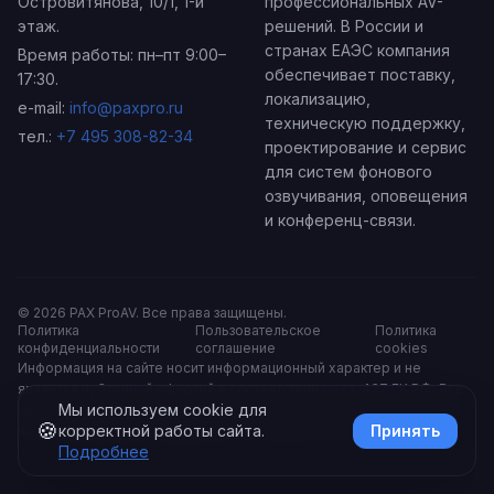
Островитянова, 10/1
, 1-й
профессиональных AV-
этаж.
решений. В России и
странах ЕАЭС компания
Время работы: пн–пт 9:00–
обеспечивает поставку,
17:30.
локализацию,
e-mail:
info@paxpro.ru
техническую поддержку,
тел.:
+7 495 308-82-34
проектирование и сервис
для систем фонового
озвучивания, оповещения
и конференц-связи.
©
2026
PAX ProAV
. Все права защищены.
Политика
Пользовательское
Политика
конфиденциальности
соглашение
cookies
Информация на сайте носит информационный характер и не
является публичной офертой в соответствии со ст. 437 ГК РФ. Все
Мы используем cookie для
цены указаны без учёта доставки и монтажа, если иное не указано
🍪
Принять
корректной работы сайта.
явно. Изображения товаров могут отличаться от реальных.
Подробнее