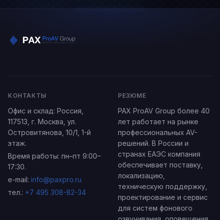
КОНТАКТЫ
РЕЗЮМЕ
Офис и склад:
Россия
,
PAX ProAV Group более 40
117513,
г. Москва
,
ул.
лет работает на рынке
Островитянова, 10/1
, 1-й
профессиональных AV-
этаж.
решений. В России и
странах ЕАЭС компания
Время работы: пн–пт 9:00–
обеспечивает поставку,
17:30.
локализацию,
e-mail:
info@paxpro.ru
техническую поддержку,
тел.:
+7 495 308-82-34
проектирование и сервис
для систем фонового
озвучивания, оповещения