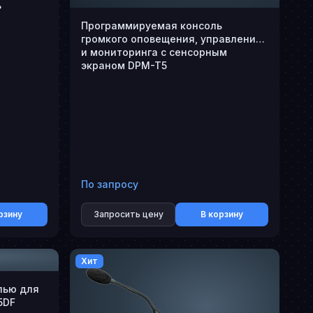
ь
Программируемая консоль
громкого оповещения, управления
и мониторинга с сенсорным
экраном DPM-T5
По запросу
рзину
Запросить цену
В корзину
Хит
лью для
5DF