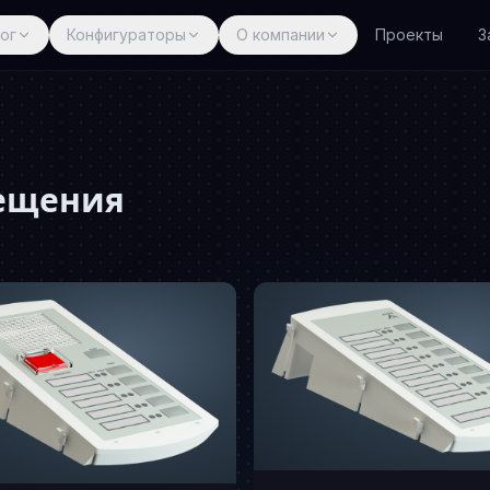
ог
Конфигураторы
О компании
Проекты
З
вещения