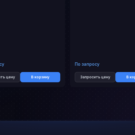
су
По запросу
ть цену
В корзину
Запросить цену
В ко