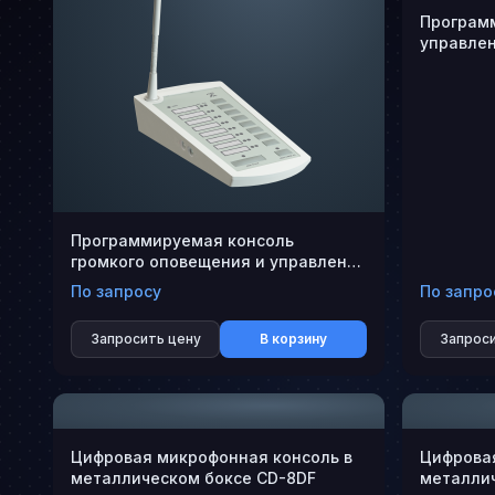
Програм
управле
Программируемая консоль
громкого оповещения и управления
эвакуацией DPM-MAIN
По запросу
По запро
Запросить цену
В корзину
Запроси
Цифровая микрофонная консоль в
Цифровая
металлическом боксе CD-8DF
металлич