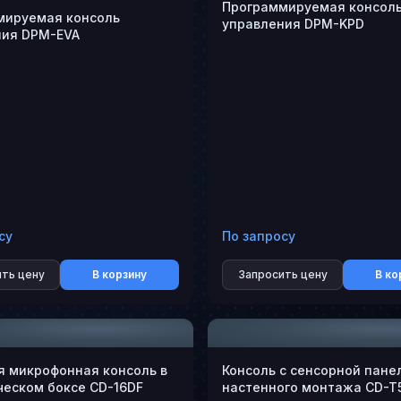
Программируемая консол
мируемая консоль
управления DPM-KPD
ния DPM-EVA
су
По запросу
ть цену
В корзину
Запросить цену
В ко
 микрофонная консоль в
Консоль с сенсорной пане
еском боксе CD-16DF
настенного монтажа CD-T