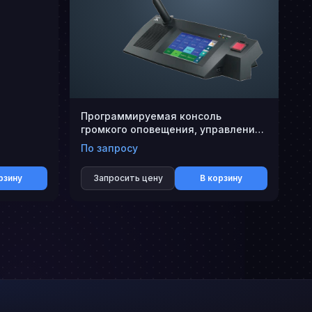
Программируемая консоль
громкого оповещения, управления
и мониторинга с сенсорным
По запросу
экраном и кнопкой EVAC DPM-T5F
рзину
Запросить цену
В корзину